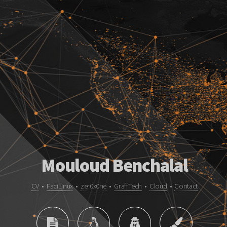
Mouloud Benchalal
CV
•
FaciLinux
•
zer0x0ne
•
GraffTech
•
Cloud
•
Contact